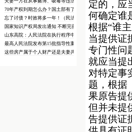
夫妻一方在从事赌博、吸毒等违法犯…
定的，应
70年产权到期怎么办？国土部有了…
何确定谁
忘了讨债？时效将多一年！（民法草…
根据“谁
国家知识产权局发出通知 不断完善…
山东高院：人民法院在执行程序中可…
当提供证
最高人民法院发布第15批指导性案…
专门性问
这些房产属于个人财产还是夫妻共同…
就应当提
对特定事
题，根据
果原告提
但并未提
告提供证
供具有证