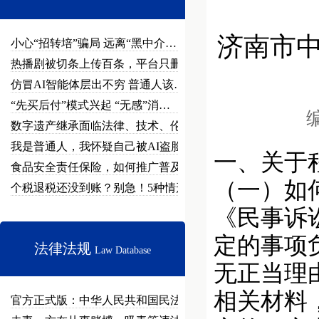
济南市
小心“招转培”骗局 远离“黑中介…
热播剧被切条上传百条，平台只删不…
仿冒AI智能体层出不穷 普通人该…
“先买后付”模式兴起 “无感”消…
编
数字遗产继承面临法律、技术、伦理…
我是普通人，我怀疑自己被AI盗脸…
一、关于
食品安全责任保险，如何推广普及？
（一）如
个税退税还没到账？别急！5种情形…
《民事诉
定的事项
法律法规
Law Database
无正当理
相关材料
官方正式版：中华人民共和国民法总…