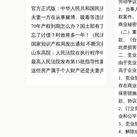
劳动争议
官方正式版：中华人民共和国民法总…
2、当事
权案件。
夫妻一方在从事赌博、吸毒等违法犯…
商业秘密
70年产权到期怎么办？国土部有了…
（二）董
忘了讨债？时效将多一年！（民法草…
款、《合
国家知识产权局发出通知 不断完善…
此类损害
山东高院：人民法院在执行程序中可…
二、竞业
最高人民法院发布第15批指导性案…
由于竞业
这些房产属于个人财产还是夫妻共同…
高于企业
1、竞业
存在商业
保密措施
款、协议
2、订立
业和公平
3、竞业
4、解除