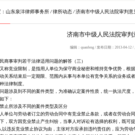
置：
山东泉沣律师事务所
/
律所动态
/
济南市中级人民法院审判意见
济南市中级人民法院审判意
编辑：quanfeng / 发布日期：2013-04-12 
民商事审判若干法律适用问题的解答（三）
又称竞业限制，是指用人单位为保守商业秘密和维持竞争优势，根
动关系结束后一定期限、范围内从事与本单位有竞争关系的业务或
种法律制度。
问题涉及到不同的案件类型，为准确认定案件性质，统一执法尺度
如下：
禁止所涉及不同的案件类型及区分
人单位与劳动者订立的劳动合同中有竞业禁止条款，或者在劳动合
下，双方因竞业禁止产生纠纷，当事人对诉讼有选择的权利，既可
人以违反竞业禁止协议为由，主张对方应承担违约责任的，应为劳动