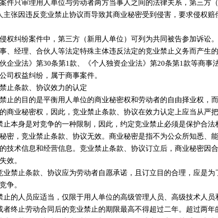
案件只审理用人单位与劳动者两方当事人之间的法律关系，第三方
人主张因违反竞业禁止协议而导致其商业秘密受到侵害，要求侵权赔
侵权纠纷案件中，第三方（新用人单位）可列为共同被告参加诉讼
事、经理、合伙人等法定特殊主体违反法定的竞业禁止义务而产生的
伙企业法》第30条第1款、《个人独资企业法》第20条第1款等商事
公司权益纠纷，属于商事案件。
禁止条款、协议效力的认定
禁止的目的是平衡用人单位的商业秘密权和劳动者的自由择业权，
的商业秘密权，因此，竞业禁止条款、协议在效力认定上应当从严
禁止本身是对竞争的一种限制，因此，约定竞业禁止必须是保护合法
秘密，竞业禁止条款、协议无效。商业秘密是指不为公众所知悉、
的技术信息和经营信息。竞业禁止条款、协议订立后，商业秘密因
失效。
竞业禁止条款、协议应为劳动者自愿承诺，且订立目的合理，应是为
竞争。
禁止的人员应适当，仅限于用人单位的高级管理人员、高级技术人员
或者终止劳动合同后的竞业禁止的期限最高不得超过二年。超过两年