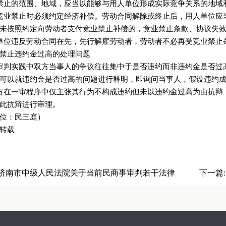
禁止的范围、地域，应当以能够与用人单位形成实际竞争关系的地域
竞业禁止时必须约定经济补偿。劳动合同解除或终止后，用人单位应
未按照约定向劳动者支付竞业禁止补偿的，竞业禁止条款、协议失
单位违反劳动合同在先，先行解雇劳动者，劳动者不必再受竞业禁止
禁止违约金过高的处理问题
审判实践中双方当事人的争议往往集中于是否违约而非违约金是否过
可以就违约金是否过高的问题进行释明，即询问当事人，假设违约
方在一审程序中仅主张其行为不构成违约但未以违约金过高为由抗辩
此抗辩进行审理。
位：民三庭）
转载
济南市中级人民法院关于当前民商事审判若干法律
下一篇
题的解答（二）