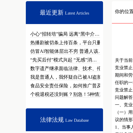
你的位
最近更新
Latest Articles
小心“招转培”骗局 远离“黑中介…
热播剧被切条上传百条，平台只删不…
仿冒AI智能体层出不穷 普通人该…
“先买后付”模式兴起 “无感”消…
关于当前
竞业禁止
数字遗产继承面临法律、技术、伦理…
期间和劳
我是普通人，我怀疑自己被AI盗脸…
任职的一
食品安全责任保险，如何推广普及？
竞业禁止
个税退税还没到账？别急！5种情形…
问题解答
一、竞业
（一）用
法律法规
议的情形
Law Database
1、当事