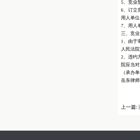
5、竞业
6、订立
用人单位
7、用人
三、竞业
1、由于
人民法院
2、违约
院应当对
（承办单
岳东律师
上一篇:
适用问