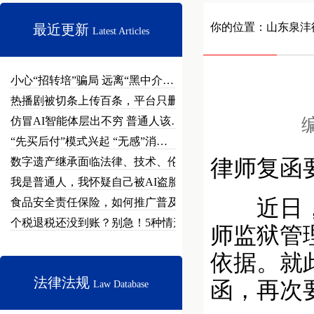
你的位置：
山东泉沣
最近更新
Latest Articles
小心“招转培”骗局 远离“黑中介…
热播剧被切条上传百条，平台只删不…
仿冒AI智能体层出不穷 普通人该…
编
“先买后付”模式兴起 “无感”消…
数字遗产继承面临法律、技术、伦理…
律师复函
我是普通人，我怀疑自己被AI盗脸…
近日，牛
食品安全责任保险，如何推广普及？
个税退税还没到账？别急！5种情形…
师监狱管
依据。就
法律法规
函，再次
Law Database