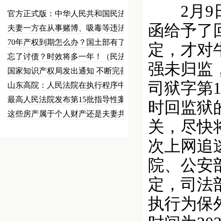
2月9日
官方正式版：中华人民共和国民法总…
函给予了回
夫妻一方在从事赌博、吸毒等违法犯…
70年产权到期怎么办？国土部有了…
定，才对
忘了讨债？时效将多一年！（民法草…
强未归监，
国家知识产权局发出通知 不断完善…
司狱字第
山东高院：人民法院在执行程序中可…
最高人民法院发布第15批指导性案…
时回监狱
这些房产属于个人财产还是夫妻共同…
关，尽快将
次上网追逃
院、公安
定，司法
执行为保