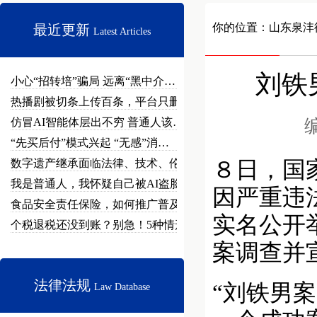
你的位置：
山东泉沣
最近更新
Latest Articles
刘铁
小心“招转培”骗局 远离“黑中介…
热播剧被切条上传百条，平台只删不…
仿冒AI智能体层出不穷 普通人该…
编
“先买后付”模式兴起 “无感”消…
数字遗产继承面临法律、技术、伦理…
８日，国
我是普通人，我怀疑自己被AI盗脸…
因严重违
食品安全责任保险，如何推广普及？
实名公开
个税退税还没到账？别急！5种情形…
案调查并
法律法规
“刘铁男
Law Database