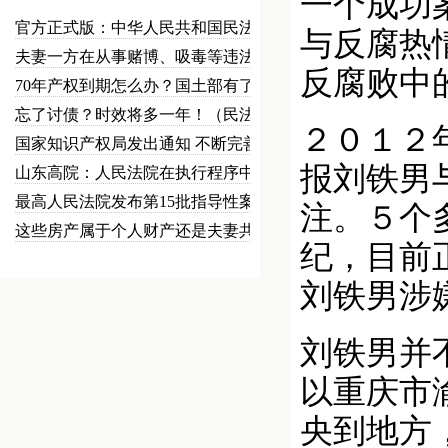
一个成功
官方正式版：中华人民共和国民法总…
与反腐热
夫妻一方在从事赌博、吸毒等违法犯…
反腐败中
70年产权到期怎么办？国土部有了…
忘了讨债？时效将多一年！（民法草…
２０１２
国家知识产权局发出通知 不断完善…
报刘铁男
山东高院：人民法院在执行程序中可…
最高人民法院发布第15批指导性案…
注。５个
这些房产属于个人财产还是夫妻共同…
纪，目前
刘铁男涉
刘铁男并
以重庆市
央到地方