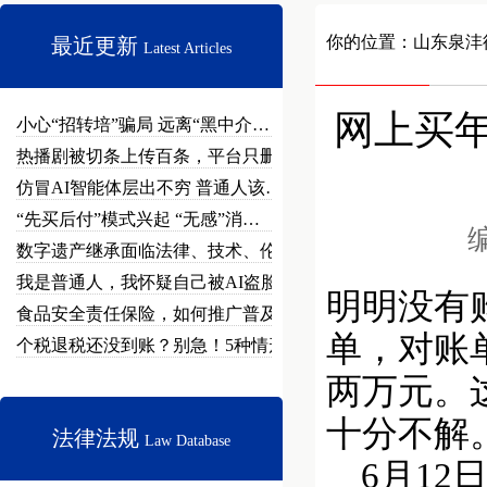
你的位置：
山东泉沣
最近更新
Latest Articles
网上买年
小心“招转培”骗局 远离“黑中介…
热播剧被切条上传百条，平台只删不…
仿冒AI智能体层出不穷 普通人该…
“先买后付”模式兴起 “无感”消…
编
数字遗产继承面临法律、技术、伦理…
我是普通人，我怀疑自己被AI盗脸…
明明没有
食品安全责任保险，如何推广普及？
单，对账
个税退税还没到账？别急！5种情形…
两万元。
十分不
法律法规
Law Database
6月12