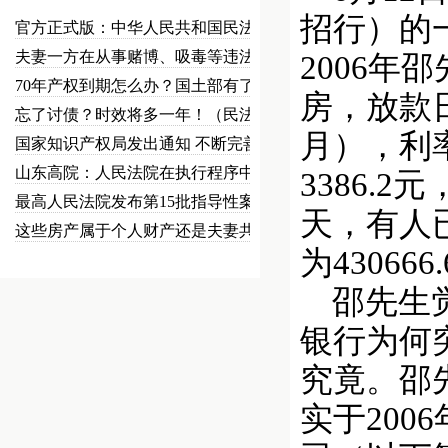
招行）的
官方正式版：中华人民共和国民法总…
夫妻一方在从事赌博、吸毒等违法犯…
2006年
70年产权到期怎么办？国土部有了…
房，放款日
忘了讨债？时效将多一年！（民法草…
月），利率
国家知识产权局发出通知 不断完善…
山东高院：人民法院在执行程序中可…
3386.
最高人民法院发布第15批指导性案…
天，有人已
这些房产属于个人财产还是夫妻共同…
为430666
邵先生觉
银行为何
究竟。邵
实于200