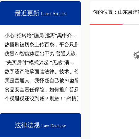
你的位置：
山东泉沣
最近更新
Latest Articles
小心“招转培”骗局 远离“黑中介…
热播剧被切条上传百条，平台只删不…
仿冒AI智能体层出不穷 普通人该…
编
“先买后付”模式兴起 “无感”消…
数字遗产继承面临法律、技术、伦理…
我是普通人，我怀疑自己被AI盗脸…
食品安全责任保险，如何推广普及？
个税退税还没到账？别急！5种情形…
法律法规
Law Database