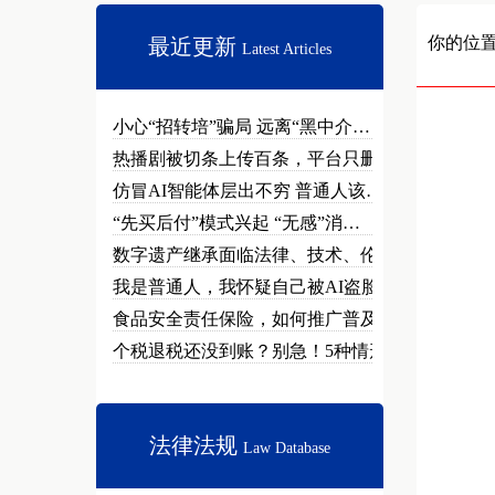
你的位
最近更新
Latest Articles
小心“招转培”骗局 远离“黑中介…
热播剧被切条上传百条，平台只删不…
仿冒AI智能体层出不穷 普通人该…
“先买后付”模式兴起 “无感”消…
数字遗产继承面临法律、技术、伦理…
我是普通人，我怀疑自己被AI盗脸…
食品安全责任保险，如何推广普及？
个税退税还没到账？别急！5种情形…
法律法规
Law Database