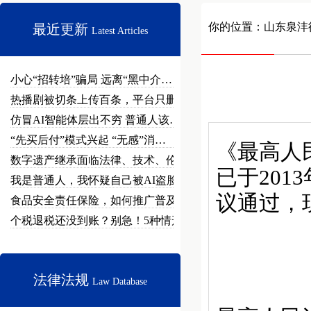
你的位置：
山东泉沣
最近更新
Latest Articles
小心“招转培”骗局 远离“黑中介…
热播剧被切条上传百条，平台只删不…
仿冒AI智能体层出不穷 普通人该…
“先买后付”模式兴起 “无感”消…
《最高人
数字遗产继承面临法律、技术、伦理…
已于201
我是普通人，我怀疑自己被AI盗脸…
议通过，现
食品安全责任保险，如何推广普及？
个税退税还没到账？别急！5种情形…
法律法规
Law Database